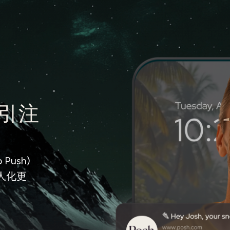
吸引注
ush)
人化更