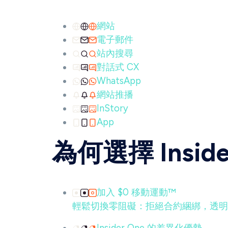
網站
電子郵件
站內搜尋
對話式 CX
WhatsApp
網站推播
InStory
App
為何選擇 Inside
加入 $0 移動運動™
輕鬆切換零阻礙：拒絕合約綑綁，透明