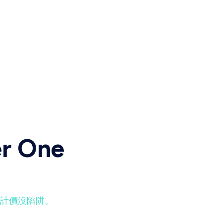
r One
計價沒陷阱。