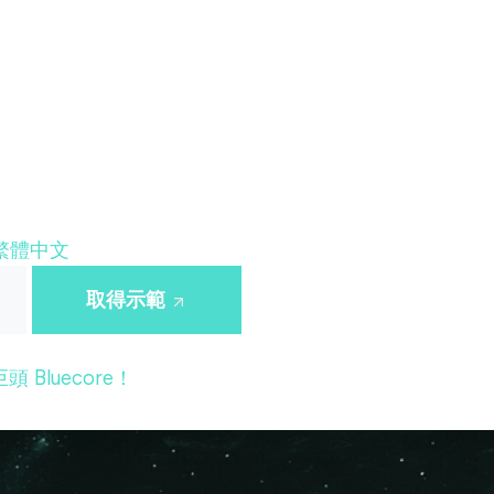
繁體中文
取得示範
 Bluecore！