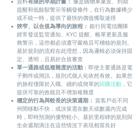
資料
有限的早期計畫：
像是購物車棄置、到期
提醒和低餘額警示等觸發條件，在行為數據稀少
或不統一時，提供了最快的價值獲取途徑
狹窄、以合規為導向的旅程：
銀行與電信團隊
經常發送監管通知、KYC 提醒、帳單更新及服
務警示，這些都必須遵守嚴格且可稽核的規則。
基於規則的流程在此理想，因為邏輯必須保持固
定、透明，且易於合規審查
單一通路或低複雜度的活動
：即使主要通路是電
子郵件或簡訊，規則式個人化依然有效。如果您
的旅程僅限於入職、續約或簡單的
回購活動
，它
提供可靠的效能且不增加複雜度
穩定的行為與較長的決策週期：
當客戶在不同
州間移動不快，或決策需在數天或數週內完成
時，即時預測的優勢較小。基於里程碑的規則與
生命週期滴注在這些情況下表現相當良好