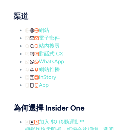
渠道
網站
電子郵件
站內搜尋
對話式 CX
WhatsApp
網站推播
InStory
App
為何選擇 Insider One
加入 $0 移動運動™
輕鬆切換零阻礙：拒絕合約綑綁，透明