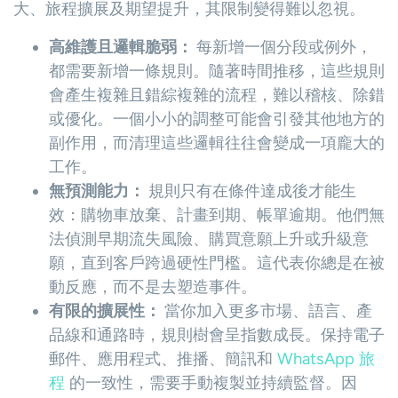
大、旅程擴展及期望提升，其限制變得難以忽視。
高維護且邏輯脆弱：
每新增一個分段或例外，
都需要新增一條規則。隨著時間推移，這些規則
會產生複雜且錯綜複雜的流程，難以稽核、除錯
或優化。一個小小的調整可能會引發其他地方的
副作用，而清理這些邏輯往往會變成一項龐大的
工作。
無預測能力：
規則只有在條件達成後才能生
效：購物車放棄、計畫到期、帳單逾期。他們無
法偵測早期流失風險、購買意願上升或升級意
願，直到客戶跨過硬性門檻。這代表你總是在被
動反應，而不是去塑造事件。
有限的擴展性：
當你加入更多市場、語言、產
品線和通路時，規則樹會呈指數成長。保持電子
郵件、應用程式、推播、簡訊和
WhatsApp 旅
程
的一致性，需要手動複製並持續監督。因