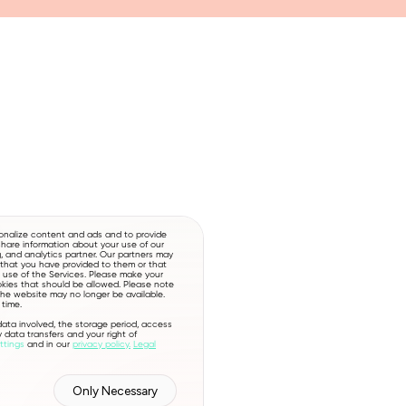
onalize content and ads and to provide
hare information about your use of our
g, and analytics partner. Our partners may
 that you have provided to them or that
r use of the Services. Please make your
okies that should be allowed. Please note
 the website may no longer be available.
time.
 data involved, the storage period, access
y data transfers and your right of
ttings
and in our
privacy policy.
Legal
Only Necessary