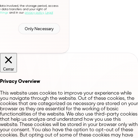
 data involved, the storage period, access
y data transfers and your right of
ttings
and in our
privacy policy.
Legal
Only Necessary
Cerrar
Privacy Overview
This website uses cookies to improve your experience while
you navigate through the website. Out of these cookies, the
cookies that are categorized as necessary are stored on your
browser as they are essential for the working of basic
functionalities of the website. We also use third-party cookies
that help us analyze and understand how you use this
website. These cookies will be stored in your browser only with
your consent. You also have the option to opt-out of these
cookies. But opting out of some of these cookies may have