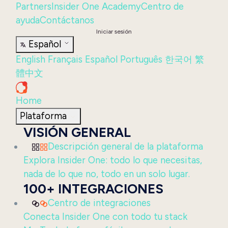
Partners
Insider One Academy
Centro de
ayuda
Contáctanos
Iniciar sesión
Español
English
Français
Español
Português
한국어
繁
體中文
Home
Plataforma
VISIÓN GENERAL
Descripción general de la plataforma
Explora Insider One: todo lo que necesitas,
nada de lo que no, todo en un solo lugar.
100+ INTEGRACIONES
Centro de integraciones
Conecta Insider One con todo tu stack