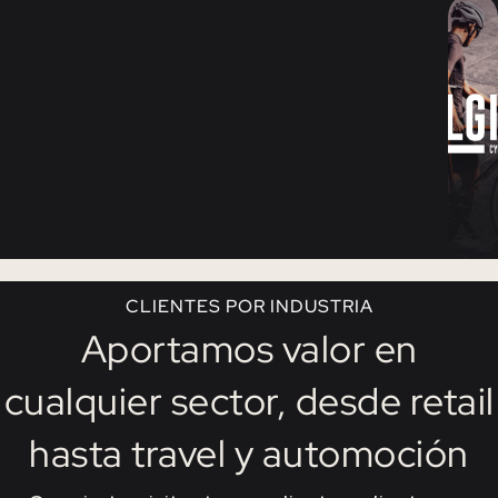
adopta
nuevas id
e
innovacio
apoyando
incluso
nuestros
concepto
más locos
Asociarno
con una
empresa a 
CLIENTES POR INDUSTRIA
vanguardi
Aportamos valor en
la experie
del client
sido increí
cualquier sector, desde retail
hasta travel y automoción