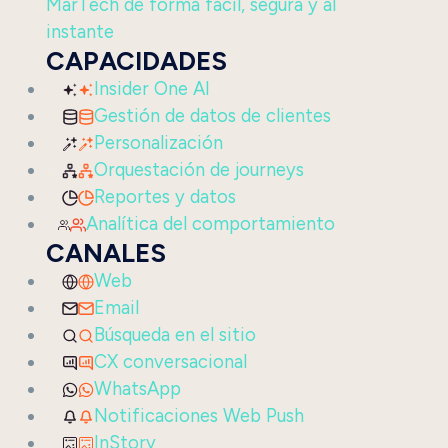
MarTech de forma fácil, segura y al
instante
CAPACIDADES
Insider One AI
Gestión de datos de clientes
Personalización
Orquestación de journeys
Reportes y datos
Analítica del comportamiento
CANALES
Web
Email
Búsqueda en el sitio
CX conversacional
WhatsApp
Notificaciones Web Push
InStory