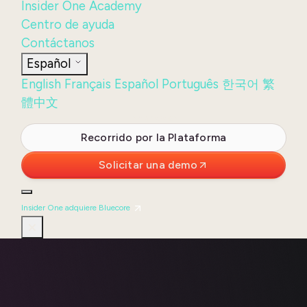
Insider One Academy
Centro de ayuda
Contáctanos
Español
English
Français
Español
Português
한국어
繁
體中文
Iniciar sesión
Recorrido por la Plataforma
Solicitar una demo
Insider One adquiere Bluecore