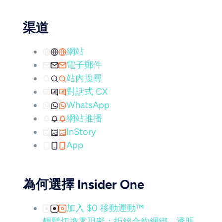
渠道
網站
電子郵件
站內搜尋
對話式 CX
WhatsApp
網站推播
InStory
App
為何選擇 Insider One
加入 $0 移動運動™
輕鬆切換零阻礙：拒絕合約綑綁，透明