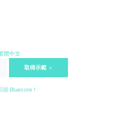
繁體中文
取得示範
 Bluecore！