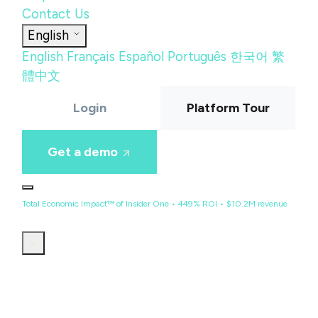
Contact Us
English
English
Français
Español
Português
한국어
繁
體中文
Login
Platform Tour
Get a demo
Total Economic Impact™ of Insider One • 449% ROI • $10.2M revenue