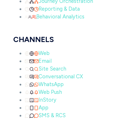
Journey Orchestration
Reporting & Data
Behavioral Analytics
CHANNELS
Web
Email
Site Search
Conversational CX
WhatsApp
Web Push
InStory
App
SMS & RCS