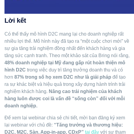
Lời kết
Có thể thấy mô hình D2C mang lại cho doanh nghiệp rất
nhiều lợi thế. Mô hình này đã tạo ra “một cuộc chơi mới” về
sự gia tăng trải nghiệm đồng nhất đến khách hàng và gia
tăng sức cạnh tranh.
Theo một khảo sát của Bring nói rằng,
48% doanh nghiệp tại Mỹ đang gấp rút hoàn thiện mô
hình D2C
trong việc duy trì tăng trưởng doanh thu và có
hơn
87% trong số họ xem D2C như là giải pháp
để tạo
ra sự khác biệt và hiệu quả trong xây dựng hành trình trải
nghiệm khách hàng.
Nâng cao trải nghiệm của khách
hàng luôn được coi là vấn đề “sống còn” đối với mỗi
doanh nghiệp.
Để xem lại webinar chia sẻ chi tiết, mời bạn đăng ký xem
lại webinar với chủ đề:
“Tăng trưởng và thương hiệu:
D2C, M2C, Sàn, App-in-app, CDxP”
tại đây
với sự tham