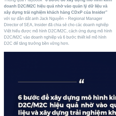
doanh D2C/M2C hiệu quả nhờ vào quản lý dữ liệu và
xây dựng trải nghiệm khách hàng CDxP của Insider”
với sự dẫn dắt anh Jack Nguyễn – Regional Manager
Director of SEA, Insider đã chia sẻ cho các doanh nghiệp
Việt hiểu được mô hình D2C/M2C, cách ứng dụng mô hình
D2C/M2C vào doanh nghiệp và 6 bước thiết kế mô hình
D2C để tăng trưởng bền vững hơn.