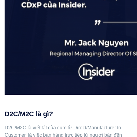
D2C/M2C là gì?
D2C/M2C là viết tắt của cụm từ Direct/Manufacturer to
Customer, là việc bán hàng trực tiếp từ người bán đến