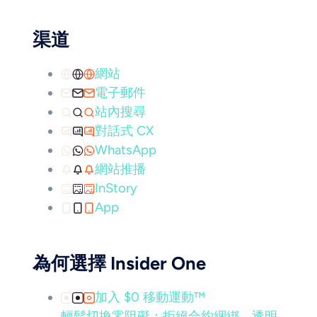
渠道
網站
電子郵件
站內搜尋
對話式 CX
WhatsApp
網站推播
InStory
App
為何選擇 Insider One
加入 $0 移動運動™
輕鬆切換零阻礙：拒絕合約綑綁，透明