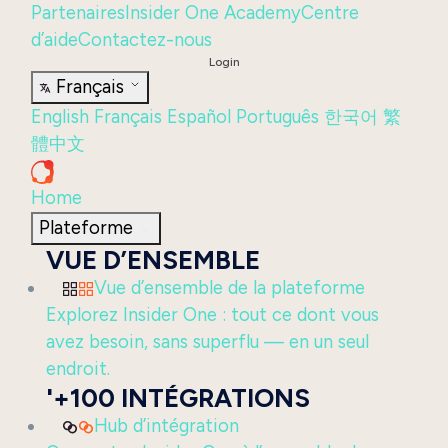
Partenaires
Insider One Academy
Centre
d’aide
Contactez-nous
Login
Français
English
Français
Español
Português
한국어
繁
體中文
Home
Plateforme
VUE D’ENSEMBLE
Vue d’ensemble de la plateforme
Explorez Insider One : tout ce dont vous
avez besoin, sans superflu — en un seul
endroit.
'+100 INTÉGRATIONS
Hub d’intégration