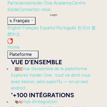
Partenaires
Insider One Academy
Centre
d’aide
Contactez-nous
Login
Français
English
Français
Español
Português
한국어
繁
體中文
Home
Plateforme
VUE D’ENSEMBLE
Vue d’ensemble de la plateforme
Explorez Insider One : tout ce dont vous
avez besoin, sans superflu — en un seul
endroit.
'+100 INTÉGRATIONS
Hub d’intégration