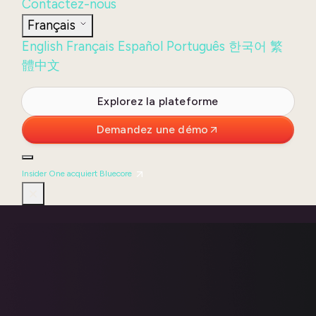
Contactez-nous
Français
English
Français
Español
Português
한국어
繁
體中文
Login
Explorez la plateforme
Demandez une démo
Insider One acquiert Bluecore