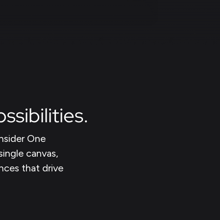
sibilities.
nsider One
single canvas,
nces that drive