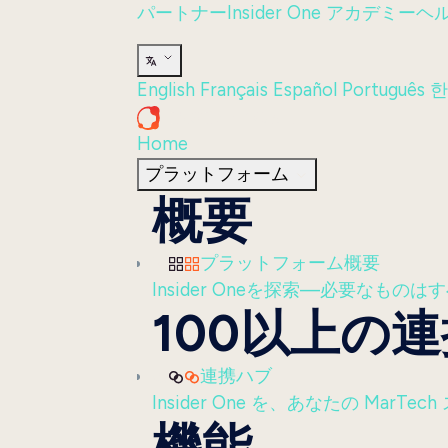
パートナー
Insider One アカデミー
ヘ
English
Français
Español
Português
한
Home
プラットフォーム
概要
プラットフォーム概要
Insider Oneを探索—必要なも
100以上の
連携ハブ
Insider One を、あなたの Ma
機能