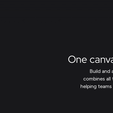
One canvas
Build and
combines all 
helping teams 