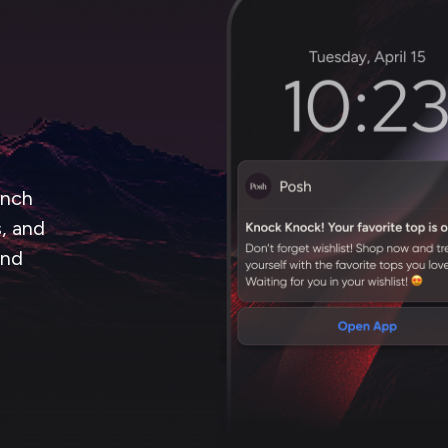
unch
s, and
and