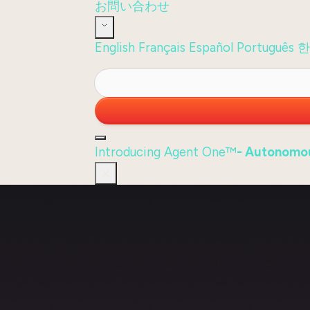
お問い合わせ
English
Français
Español
Português
한
Introducing Agent One™
- Autonomou