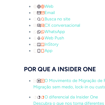
Web
Email
Busca no site
CX conversacional
WhatsApp
Web Push
InStory
App
POR QUE A INSIDER ONE
O Movimento de Migração de
Migração sem medo, lock-in ou custo
O diferencial da Insider One
Descubra o que nos torna diferentes