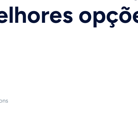
elhores opçõ
ons