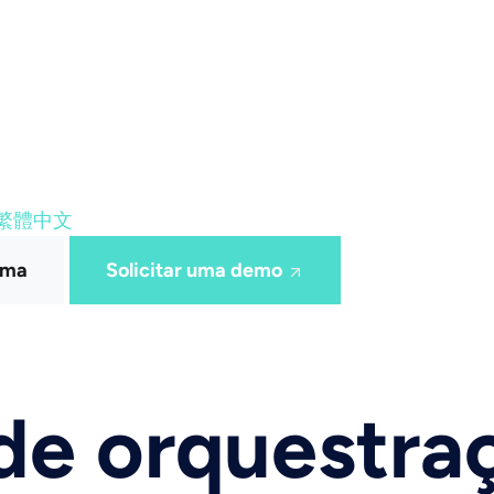
繁體中文
rma
Solicitar uma demo
de orquestra