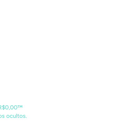
 R$0,00™
s ocultos.