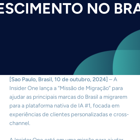
[Sao Paulo, Brasil, 10 de outubro, 2024]
– A
Insider One lança a “Missão de Migração” para
ajudar as principais marcas do Brasil a migrarem
para a plataforma nativa de IA #1, focada em
experiências de clientes personalizadas e cross-
channel.