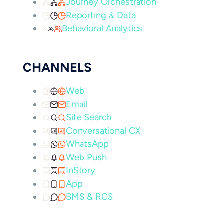
Journey Orchestration
Reporting & Data
Behavioral Analytics
CHANNELS
Web
Email
Site Search
Conversational CX
WhatsApp
Web Push
InStory
App
SMS & RCS