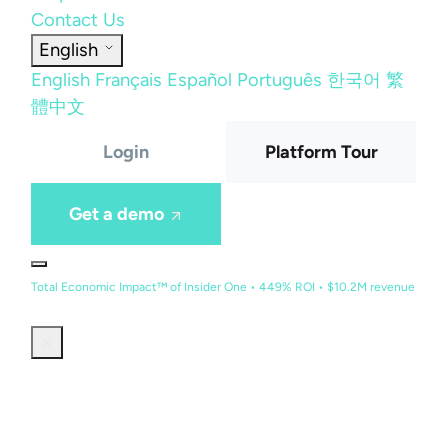
Contact Us
English
English
Français
Español
Português
한국어
繁
體中文
Login
Platform Tour
Get a demo
Total Economic Impact™ of Insider One • 449% ROI • $10.2M revenue