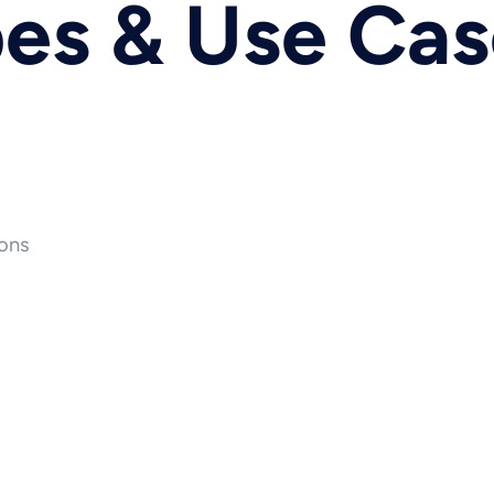
pes & Use Ca
ons