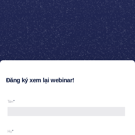
Đăng ký xem lại webinar!
Tên
*
Họ
*