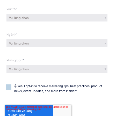
Vai trò
*
Ngành
*
Phòng ban
*
👍Yes, I opt-in to receive marketing tips, best practices, product
news, event updates, and more from Insider.
*