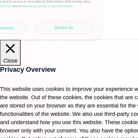
e period, access to your data by third parties, third country data
and in our
privacy policy.
Legal information.
settings
cessary
Decline All
Close
Privacy Overview
This website uses cookies to improve your experience w
the website. Out of these cookies, the cookies that are
are stored on your browser as they are essential for the
functionalities of the website. We also use third-party c
and understand how you use this website. These cookies 
browser only with your consent. You also have the option