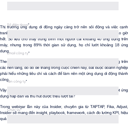
Số điện thoại
*
Thị trường ứng dụng di động ngày càng trở nên sôi động và việc cạnh
tranh giữa các doanh nghiệp trở lên khốc liệt và khó khăn hơn bao giờ
hết. Số liệu cho thấy trung bình một người cài khoảng 40 ứng dụng trên
máy, nhưng trong 89% thời gian sử dụng, họ chỉ lướt khoảng 18 ứng
dụng.
Email công ty
*
Theo thống kê, toàn thị trường hiện có khoảng 1,85 triệu ứng dụng trên
các nền tảng, do đó để thắng trong cuộc chiến này, bắt buộc doanh nghiệp
phải hiểu những tiêu chí và cách để làm nên một ứng dụng di động thành
công.
Tên công ty
*
Vậy làm sao để doanh nghiệp có thể xây dựng và phát triển nên một ứng
dụng hấp dẫn và thu hút được triệu lượt tải?
Trong webinar lần này của Insider, chuyên gia từ TAPTAP, Fika, Adjust,
Chức vụ
*
Insider sẽ mang đến insight, playbook, framework, cách đo lường KPI, hiệu
quả kèm với case study cụ thể trong việc phát triển ứng dụng di động.