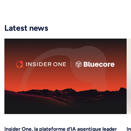
Latest news
Insider One, la plateforme d’IA agentique leader
I