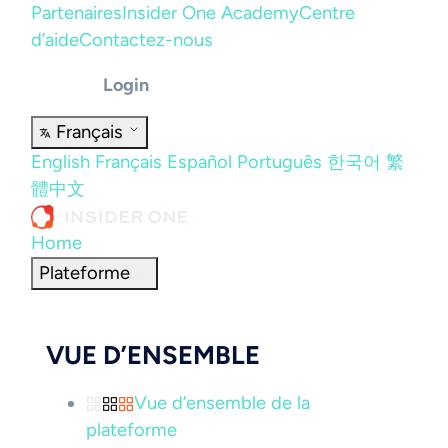
Partenaires
Insider One Academy
Centre
d’aide
Contactez-nous
Login
Français
English
Français
Español
Português
한국어
繁
體中文
Home
Plateforme
VUE D’ENSEMBLE
Vue d’ensemble de la
plateforme