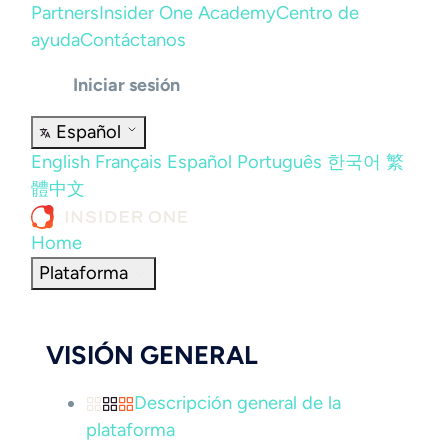
Partners
Insider One Academy
Centro de
ayuda
Contáctanos
Iniciar sesión
Español
English
Français
Español
Português
한국어
繁
體中文
Home
Plataforma
VISIÓN GENERAL
Descripción general de la
plataforma