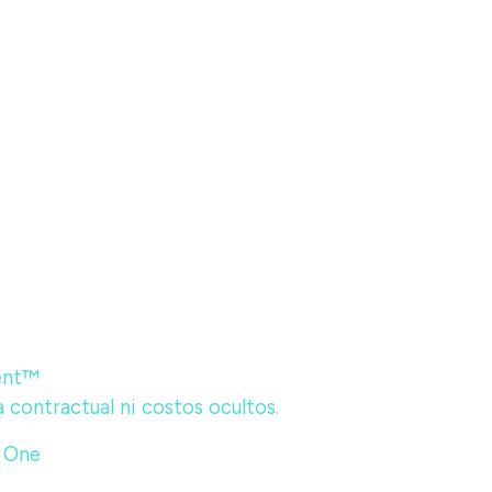
ent™
 contractual ni costos ocultos.
r One