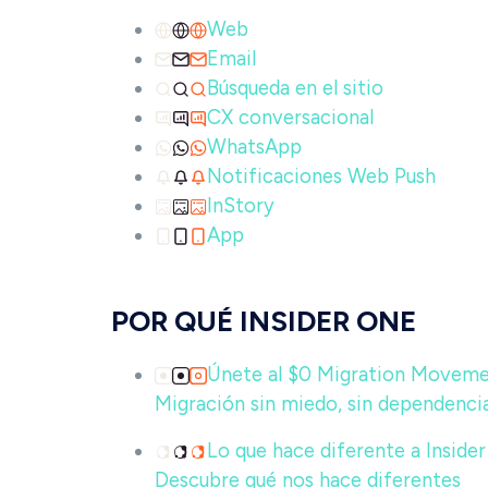
Web
Email
Búsqueda en el sitio
CX conversacional
WhatsApp
Notificaciones Web Push
InStory
App
POR QUÉ INSIDER ONE
Únete al $0 Migration Movem
Migración sin miedo, sin dependencia
Lo que hace diferente a Inside
Descubre qué nos hace diferentes