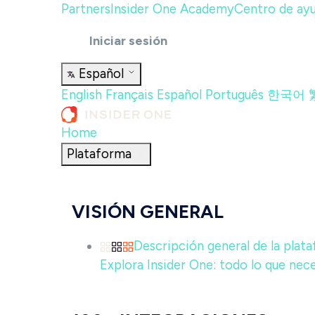
Partners
Insider One Academy
Centro de ay
Iniciar sesión
Español
English
Français
Español
Português
한국어
Home
Plataforma
VISIÓN GENERAL
Descripción general de la plat
Explora Insider One: todo lo que neces