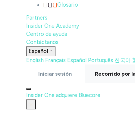
Glosario
Partners
Insider One Academy
Centro de ayuda
Contáctanos
Español
English
Français
Español
Português
한국어
Iniciar sesión
Recorrido por l
Insider One adquiere Bluecore