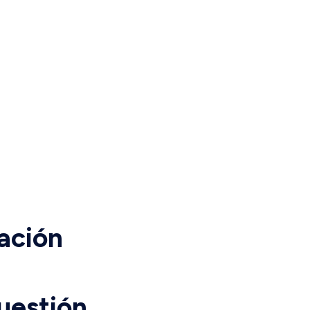
ación
uestión