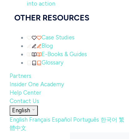
into action
OTHER RESOURCES
Case Studies
Blog
E-Books & Guides
Glossary
Partners
Insider One Academy
Help Center
Contact Us
English
English
Français
Español
Português
한국어
繁
體中文