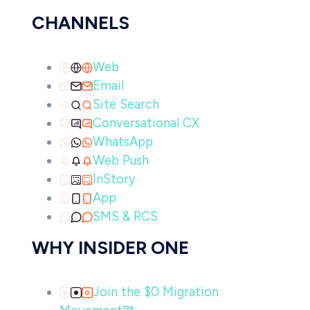
CHANNELS
Web
Email
Site Search
Conversational CX
WhatsApp
Web Push
InStory
App
SMS & RCS
WHY INSIDER ONE
Join the $0 Migration