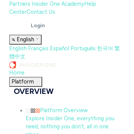
Partners
Insider One Academy
Help
Center
Contact Us
Login
English
English
Français
Español
Português
한국어
繁
體中文
Home
Platform
OVERVIEW
Platform Overview
Explore Insider One, everything you
need, nothing you don’t, all in one