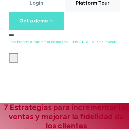
Login
Platform Tour
Get a demo
Total Economic Impact™ of Insider One • 449% ROI • $10.2M revenue
7 Estrategias para incrementar las
ventas y mejorar la fidelidad de
los clientes