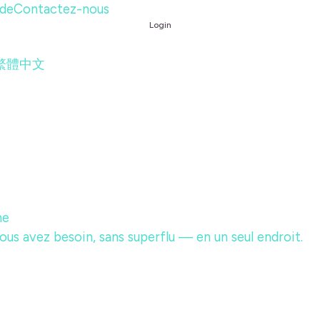
ide
Contactez-nous
Login
繁體中文
me
ous avez besoin, sans superflu — en un seul endroit.