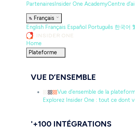
Partenaires
Insider One Academy
Centre d’a
Français
English
Français
Español
Português
한국어
Home
Plateforme
VUE D’ENSEMBLE
Vue d’ensemble de la platefor
Explorez Insider One : tout ce dont v
'+100 INTÉGRATIONS