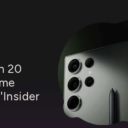
n 20
rme
'Insider