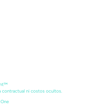
ent™
 contractual ni costos ocultos.
r One