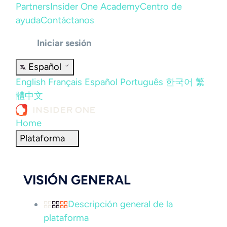
Partners
Insider One Academy
Centro de
ayuda
Contáctanos
Iniciar sesión
Español
English
Français
Español
Português
한국어
繁
體中文
Home
Plataforma
VISIÓN GENERAL
Descripción general de la
plataforma