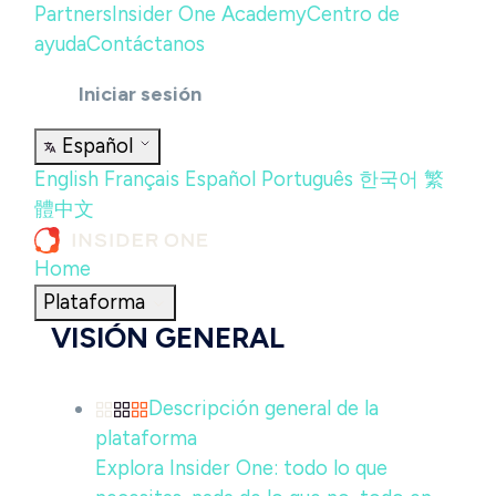
Partners
Insider One Academy
Centro de
ayuda
Contáctanos
Iniciar sesión
Español
English
Français
Español
Português
한국어
繁
體中文
Home
Plataforma
VISIÓN GENERAL
Descripción general de la
plataforma
Explora Insider One: todo lo que