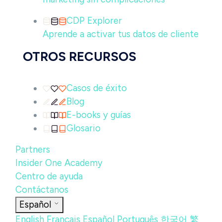
CDP Explorer
Aprende a activar tus datos de cliente
OTROS RECURSOS
Casos de éxito
Blog
E-books y guías
Glosario
Partners
Insider One Academy
Centro de ayuda
Contáctanos
Español
English
Français
Español
Português
한국어
繁