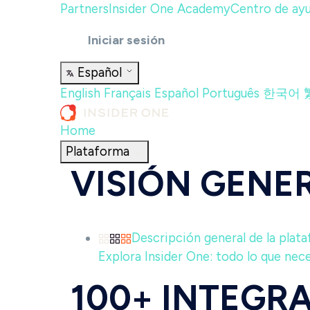
Partners
Insider One Academy
Centro de ay
Iniciar sesión
Español
English
Français
Español
Português
한국어
Home
Plataforma
VISIÓN GENE
Descripción general de la plat
Explora Insider One: todo lo que neces
100+ INTEGR