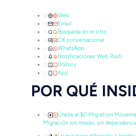
Web
Email
Búsqueda en el sitio
CX conversacional
WhatsApp
Notificaciones Web Push
InStory
App
POR QUÉ INS
Únete al $0 Migration Movem
Migración sin miedo, sin dependencia