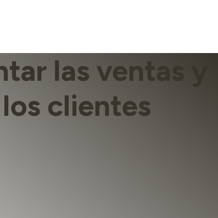
tar las ventas y
los clientes