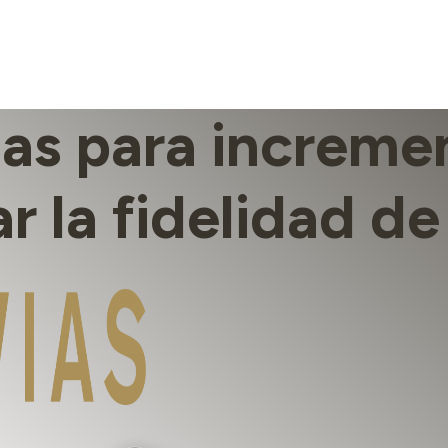
ias para incremen
r la fidelidad de 