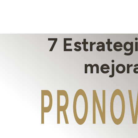
7 Estrateg
mejora