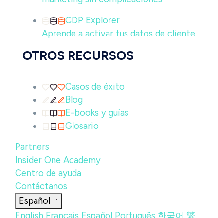
CDP Explorer
Aprende a activar tus datos de cliente
OTROS RECURSOS
Casos de éxito
Blog
E-books y guías
Glosario
Partners
Insider One Academy
Centro de ayuda
Contáctanos
Español
English
Français
Español
Português
한국어
繁