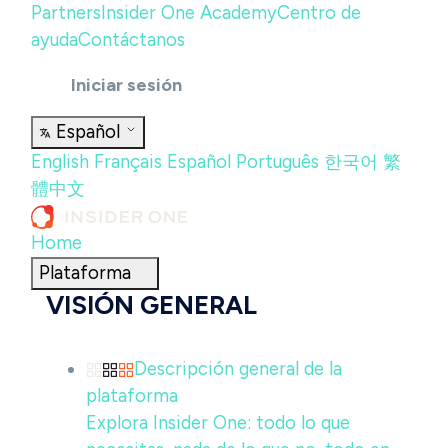
Partners
Insider One Academy
Centro de
ayuda
Contáctanos
Iniciar sesión
Español
English
Français
Español
Português
한국어
繁
體中文
Home
Plataforma
VISIÓN GENERAL
Descripción general de la
plataforma
Explora Insider One: todo lo que