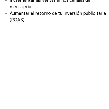
Incrementar las ventas en los canales de
mensajería
Aumentar el retorno de tu inversión publicitaria
(ROAS)
1. Aumenta tus ventas a
través de canales de
mensajería relevantes.
Las tasas de engagement del correo electrónico
continúan disminuyendo. Si confías únicamente en
el este canal para atraer a los usuarios y llevarlos de
vuelta a tu sitio web, te estás perdiendo un gran
pedazo del pastel que se traduce en ventas