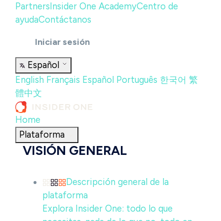
Partners
Insider One Academy
Centro de
ayuda
Contáctanos
Iniciar sesión
Español
English
Français
Español
Português
한국어
繁
體中文
Home
Plataforma
VISIÓN GENERAL
Descripción general de la
plataforma
Explora Insider One: todo lo que