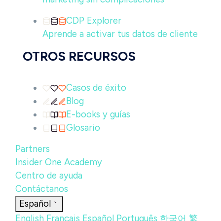
CDP Explorer
Aprende a activar tus datos de cliente
OTROS RECURSOS
Casos de éxito
Blog
E-books y guías
Glosario
Partners
Insider One Academy
Centro de ayuda
Contáctanos
Español
English
Français
Español
Português
한국어
繁