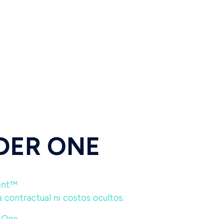
IDER ONE
ent™
 contractual ni costos ocultos.