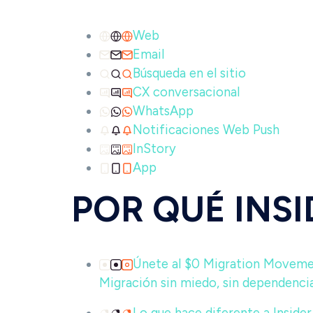
Web
Email
Búsqueda en el sitio
CX conversacional
WhatsApp
Notificaciones Web Push
InStory
App
POR QUÉ INS
Únete al $0 Migration Movem
Migración sin miedo, sin dependencia