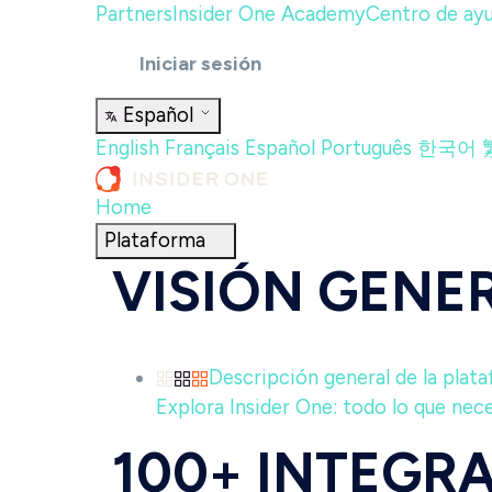
Partners
Insider One Academy
Centro de ay
Iniciar sesión
Español
English
Français
Español
Português
한국어
Home
Plataforma
VISIÓN GENE
Descripción general de la plat
Explora Insider One: todo lo que neces
100+ INTEGR