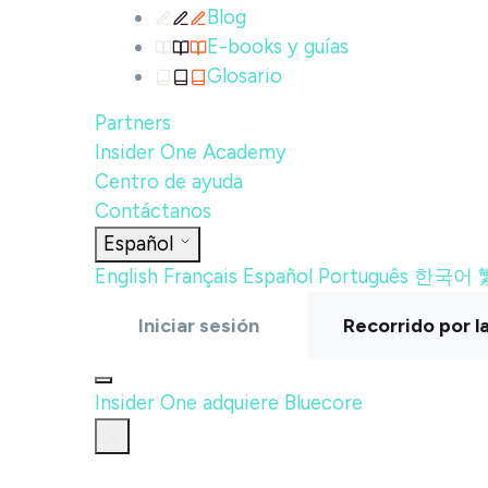
Blog
E-books y guías
Glosario
Partners
Insider One Academy
Centro de ayuda
Contáctanos
Español
English
Français
Español
Português
한국어
Iniciar sesión
Recorrido por l
Insider One adquiere Bluecore