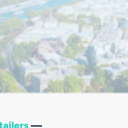
tailers
—