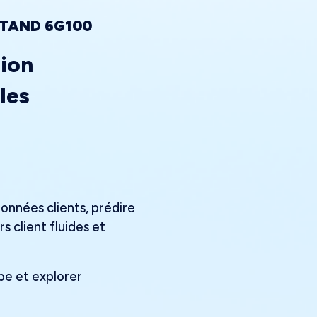
TAND 6G100
tion
les
données clients, prédire
 client fluides et
pe et explorer