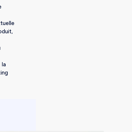
e
tuelle
duit,
u
 la
ting