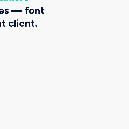
ses — font
 client.