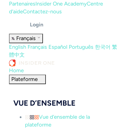
Partenaires
Insider One Academy
Centre
d’aide
Contactez-nous
Login
Français
English
Français
Español
Português
한국어
繁
體中文
Home
Plateforme
VUE D’ENSEMBLE
Vue d’ensemble de la
plateforme