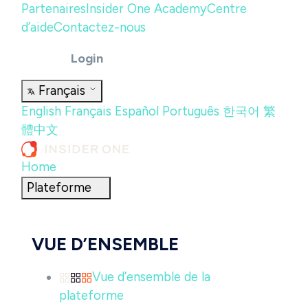
Partenaires
Insider One Academy
Centre
d’aide
Contactez-nous
Login
Français
English
Français
Español
Português
한국어
繁
體中文
Home
Plateforme
VUE D’ENSEMBLE
Vue d’ensemble de la
plateforme