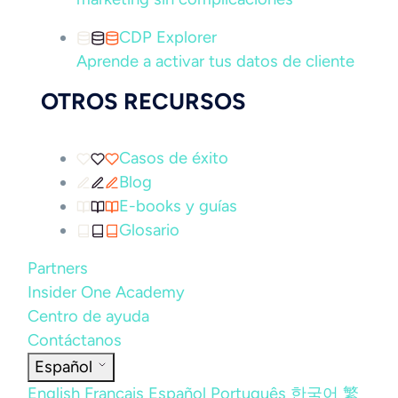
CDP Explorer
Aprende a activar tus datos de cliente
OTROS RECURSOS
Casos de éxito
Blog
E-books y guías
Glosario
Partners
Insider One Academy
Centro de ayuda
Contáctanos
Español
English
Français
Español
Português
한국어
繁