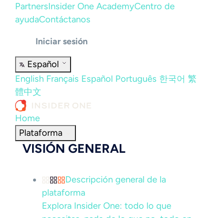
Partners
Insider One Academy
Centro de
ayuda
Contáctanos
Iniciar sesión
Español
English
Français
Español
Português
한국어
繁
體中文
Home
Plataforma
VISIÓN GENERAL
Descripción general de la
plataforma
Explora Insider One: todo lo que