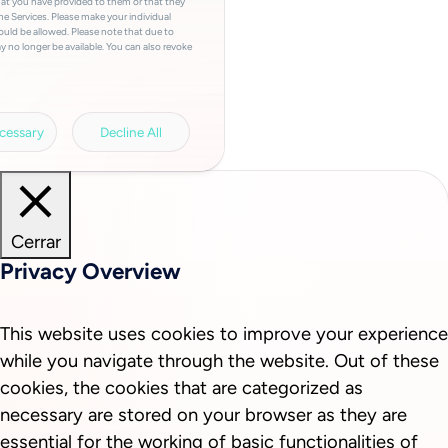
hat you have provided to them or that they
he Services. Please make your individual
ould be allowed. Please note that due to
y no longer be available. You can also revoke
a involved, the storage period, access to
a transfers and your right of revocation can
rivacy policy.
Legal information.
cessary
Decline All
Cerrar
Privacy Overview
This website uses cookies to improve your experience
while you navigate through the website. Out of these
cookies, the cookies that are categorized as
necessary are stored on your browser as they are
essential for the working of basic functionalities of