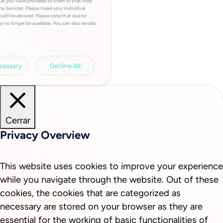
hat you have provided to them or that they
he Services. Please make your individual
ould be allowed. Please note that due to
y no longer be available. You can also revoke
a involved, the storage period, access to
a transfers and your right of revocation can
rivacy policy.
Legal information.
cessary
Decline All
Cerrar
Privacy Overview
This website uses cookies to improve your experience
while you navigate through the website. Out of these
cookies, the cookies that are categorized as
necessary are stored on your browser as they are
essential for the working of basic functionalities of