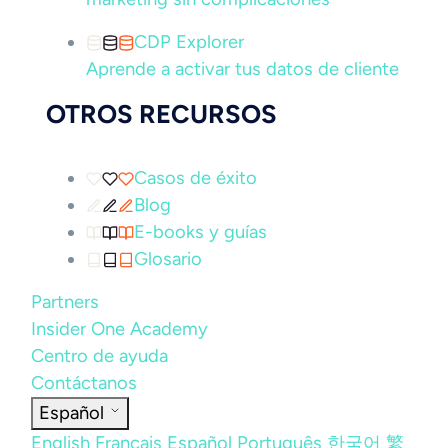
CDP Explorer
Aprende a activar tus datos de cliente
OTROS RECURSOS
Casos de éxito
Blog
E-books y guías
Glosario
Partners
Insider One Academy
Centro de ayuda
Contáctanos
Español
English
Français
Español
Português
한국어
繁