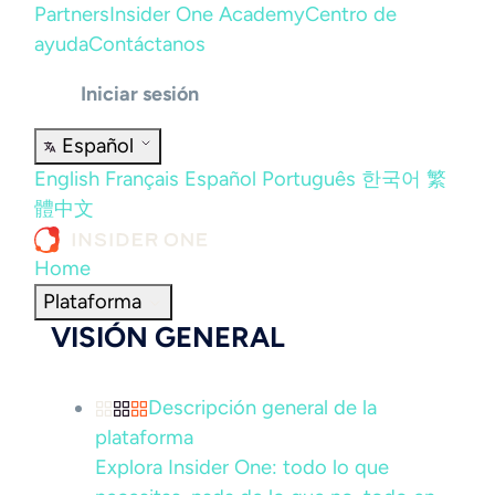
Partners
Insider One Academy
Centro de
ayuda
Contáctanos
Iniciar sesión
Español
English
Français
Español
Português
한국어
繁
體中文
Home
Plataforma
VISIÓN GENERAL
Descripción general de la
plataforma
Explora Insider One: todo lo que