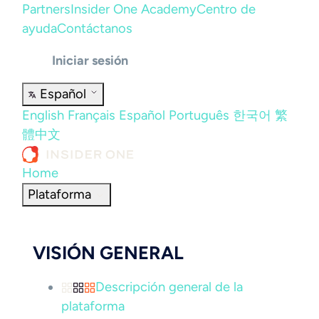
Partners
Insider One Academy
Centro de
ayuda
Contáctanos
Iniciar sesión
Español
English
Français
Español
Português
한국어
繁
體中文
Home
Plataforma
VISIÓN GENERAL
Descripción general de la
plataforma