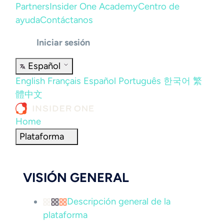
Partners
Insider One Academy
Centro de
ayuda
Contáctanos
Iniciar sesión
Español
English
Français
Español
Português
한국어
繁
體中文
Home
Plataforma
VISIÓN GENERAL
Descripción general de la
plataforma