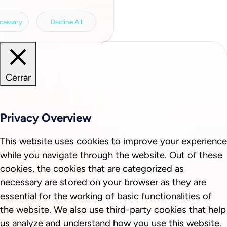
a involved, the storage period, access to
a transfers and your right of revocation can
rivacy policy.
Legal information.
cessary
Decline All
Cerrar
Privacy Overview
This website uses cookies to improve your experience
while you navigate through the website. Out of these
cookies, the cookies that are categorized as
necessary are stored on your browser as they are
essential for the working of basic functionalities of
the website. We also use third-party cookies that help
us analyze and understand how you use this website.