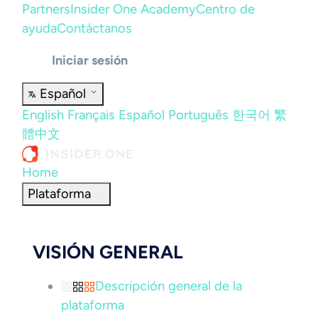
Partners
Insider One Academy
Centro de
ayuda
Contáctanos
Iniciar sesión
Español
English
Français
Español
Português
한국어
繁
體中文
Home
Plataforma
VISIÓN GENERAL
Descripción general de la
plataforma