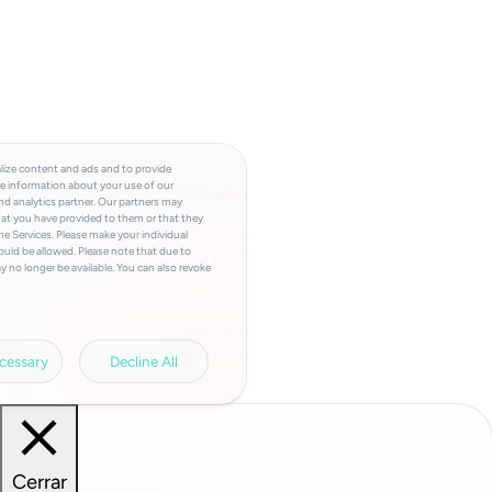
lize content and ads and to provide
re information about your use of our
and analytics partner. Our partners may
hat you have provided to them or that they
he Services. Please make your individual
ould be allowed. Please note that due to
y no longer be available. You can also revoke
a involved, the storage period, access to
a transfers and your right of revocation can
rivacy policy.
Legal information.
cessary
Decline All
Cerrar