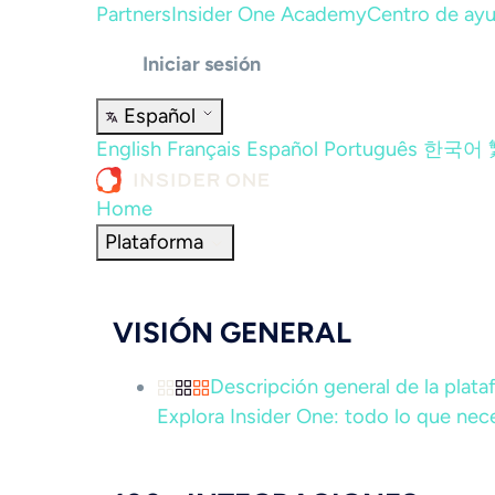
Partners
Insider One Academy
Centro de ay
Iniciar sesión
Español
English
Français
Español
Português
한국어
Home
Plataforma
VISIÓN GENERAL
Descripción general de la plat
Explora Insider One: todo lo que nece