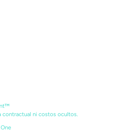
ent™
 contractual ni costos ocultos.
r One