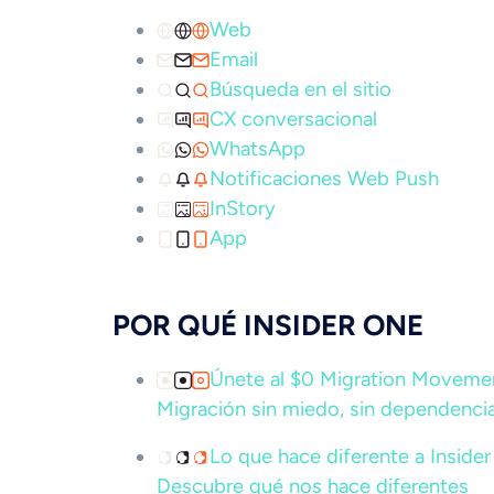
Web
Email
Búsqueda en el sitio
CX conversacional
WhatsApp
Notificaciones Web Push
InStory
App
POR QUÉ INSIDER ONE
Únete al $0 Migration Movem
Migración sin miedo, sin dependencia
Lo que hace diferente a Inside
Descubre qué nos hace diferentes