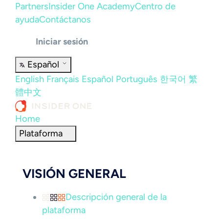
Partners
Insider One Academy
Centro de
ayuda
Contáctanos
Iniciar sesión
Español
English
Français
Español
Português
한국어
繁
體中文
Home
Plataforma
VISIÓN GENERAL
Descripción general de la
plataforma