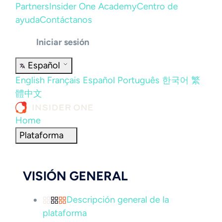
Partners
Insider One Academy
Centro de
ayuda
Contáctanos
Iniciar sesión
Español
English
Français
Español
Português
한국어
繁
體中文
Home
Plataforma
VISIÓN GENERAL
Descripción general de la
plataforma