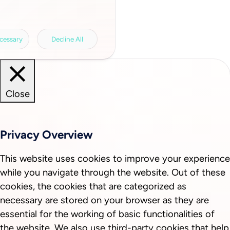
a involved, the storage period, access to
a transfers and your right of revocation can
rivacy policy.
Legal information.
cessary
Decline All
Close
Privacy Overview
This website uses cookies to improve your experience
while you navigate through the website. Out of these
cookies, the cookies that are categorized as
necessary are stored on your browser as they are
essential for the working of basic functionalities of
the website. We also use third-party cookies that help