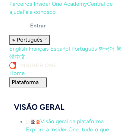
Parceiros
Insider One Academy
Central de
ajuda
Fale conosco
Entrar
Português
English
Français
Español
Português
한국어
繁
體中文
Home
Plataforma
VISÃO GERAL
Visão geral da plataforma
Explore a Insider One: tudo o que