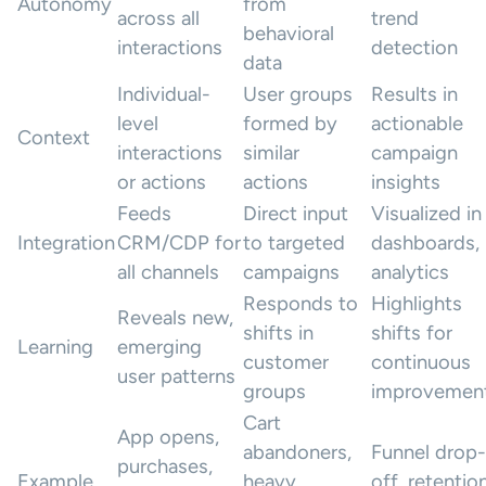
Autonomy
from
across all
trend
behavioral
interactions
detection
data
Individual-
User groups
Results in
level
formed by
actionable
Context
interactions
similar
campaign
or actions
actions
insights
Feeds
Direct input
Visualized in
Integration
CRM/CDP for
to targeted
dashboards,
all channels
campaigns
analytics
Responds to
Highlights
Reveals new,
shifts in
shifts for
Learning
emerging
customer
continuous
user patterns
groups
improvemen
Cart
App opens,
abandoners,
Funnel drop-
purchases,
Example
heavy
off, retentio