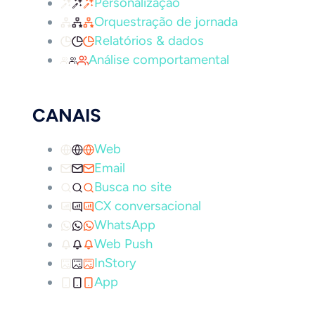
Personalização
Orquestração de jornada
Relatórios & dados
Análise comportamental
CANAIS
Web
Email
Busca no site
CX conversacional
WhatsApp
Web Push
InStory
App