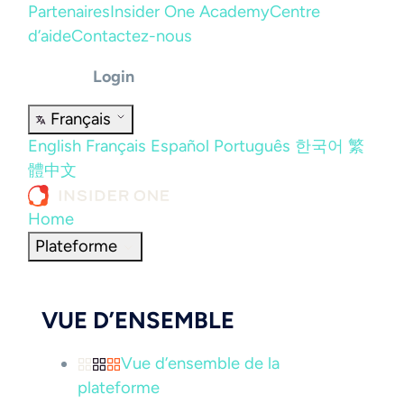
Partenaires
Insider One Academy
Centre
d’aide
Contactez-nous
Login
Français
English
Français
Español
Português
한국어
繁
體中文
Home
Plateforme
VUE D’ENSEMBLE
Vue d’ensemble de la
plateforme