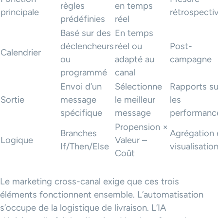
règles
en temps
principale
rétrospecti
prédéfinies
réel
Basé sur des
En temps
déclencheurs
réel ou
Post-
Calendrier
ou
adapté au
campagne
programmé
canal
Envoi d’un
Sélectionne
Rapports su
Sortie
message
le meilleur
les
spécifique
message
performanc
Propension ×
Branches
Agrégation 
Logique
Valeur –
If/Then/Else
visualisatio
Coût
Le marketing cross-canal exige que ces trois
éléments fonctionnent ensemble. L’automatisation
s’occupe de la logistique de livraison. L’IA