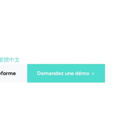
繁體中文
teforme
Demandez une démo