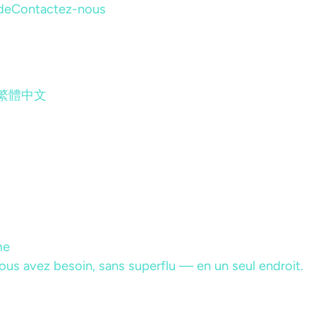
de
Contactez-nous
繁體中文
me
ous avez besoin, sans superflu — en un seul endroit.