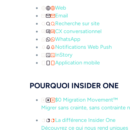
Web
Email
Recherche sur site
CX conversationnel
WhatsApp
Notifications Web Push
InStory
Application mobile
POURQUOI INSIDER ONE
$0 Migration Movement™
Migrer sans crainte, sans contrainte n
La différence Insider One
Découvrez ce qui nous rend uniques