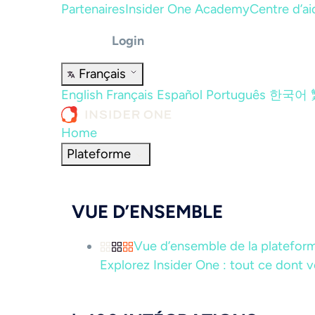
Partenaires
Insider One Academy
Centre d’ai
Login
Français
English
Français
Español
Português
한국어
Home
Plateforme
VUE D’ENSEMBLE
Vue d’ensemble de la platefor
Explorez Insider One : tout ce dont v