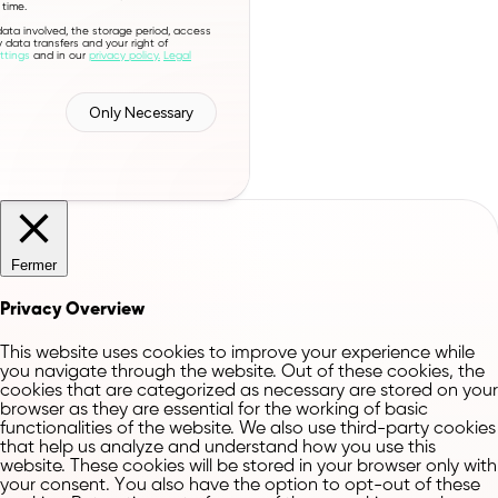
time.
 data involved, the storage period, access
y data transfers and your right of
ttings
and in our
privacy policy.
Legal
Only Necessary
Fermer
Privacy Overview
This website uses cookies to improve your experience while
you navigate through the website. Out of these cookies, the
cookies that are categorized as necessary are stored on your
browser as they are essential for the working of basic
functionalities of the website. We also use third-party cookies
that help us analyze and understand how you use this
website. These cookies will be stored in your browser only with
your consent. You also have the option to opt-out of these