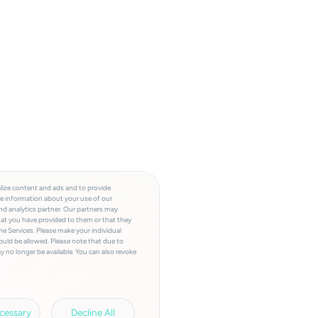
lize content and ads and to provide
re information about your use of our
and analytics partner. Our partners may
hat you have provided to them or that they
he Services. Please make your individual
ould be allowed. Please note that due to
y no longer be available. You can also revoke
a involved, the storage period, access to
a transfers and your right of revocation can
rivacy policy.
Legal information.
cessary
Decline All