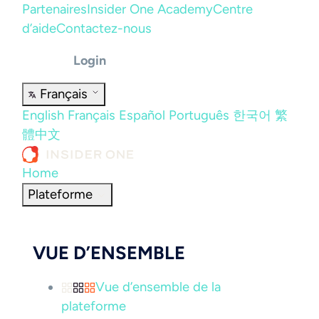
Partenaires
Insider One Academy
Centre
d’aide
Contactez-nous
Login
Français
English
Français
Español
Português
한국어
繁
體中文
Home
Plateforme
VUE D’ENSEMBLE
Vue d’ensemble de la
plateforme