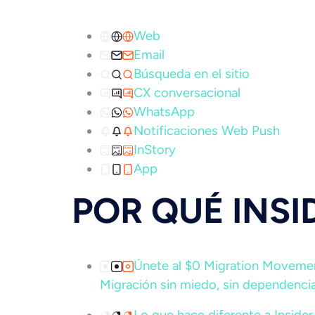
Web
Email
Búsqueda en el sitio
CX conversacional
WhatsApp
Notificaciones Web Push
InStory
App
POR QUÉ INSI
Únete al $0 Migration Movem
Migración sin miedo, sin dependencia