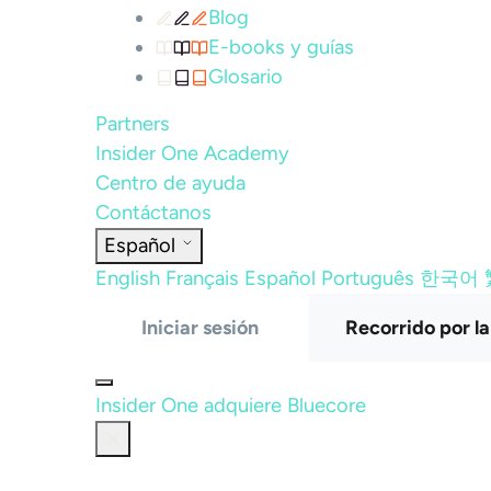
Blog
E-books y guías
Glosario
Partners
Insider One Academy
Centro de ayuda
Contáctanos
Español
English
Français
Español
Português
한국어
Iniciar sesión
Recorrido por l
Insider One adquiere Bluecore