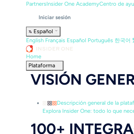
Partners
Insider One Academy
Centro de ay
Iniciar sesión
Español
English
Français
Español
Português
한국어
Home
Plataforma
VISIÓN GENE
Descripción general de la plat
Explora Insider One: todo lo que nece
100+ INTEGR