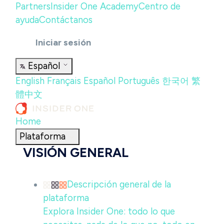
Partners
Insider One Academy
Centro de
ayuda
Contáctanos
Iniciar sesión
Español
English
Français
Español
Português
한국어
繁
體中文
Home
Plataforma
VISIÓN GENERAL
Descripción general de la
plataforma
Explora Insider One: todo lo que