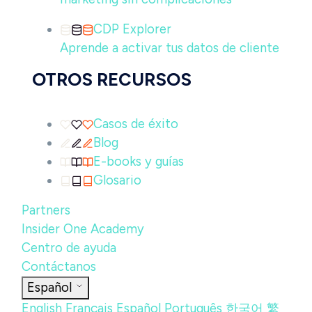
CDP Explorer
Aprende a activar tus datos de cliente
OTROS RECURSOS
Casos de éxito
Blog
E-books y guías
Glosario
Partners
Insider One Academy
Centro de ayuda
Contáctanos
Español
English
Français
Español
Português
한국어
繁