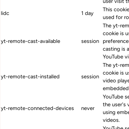
user visit 
This cookie
lidc
1 day
used for ro
The yt-rem
cookie is u
yt-remote-cast-available
session
preference
casting is 
YouTube vi
The yt-rem
cookie is u
yt-remote-cast-installed
session
video play
embedded 
YouTube se
the user's
yt-remote-connected-devices
never
using emb
videos.
YouTube se