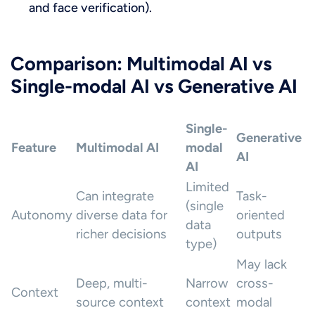
and face verification).
Comparison: Multimodal AI vs
Single-modal AI vs Generative AI
Single-
Generative
Feature
Multimodal AI
modal
AI
AI
Limited
Can integrate
Task-
(single
Autonomy
diverse data for
oriented
data
richer decisions
outputs
type)
May lack
Deep, multi-
Narrow
cross-
Context
source context
context
modal