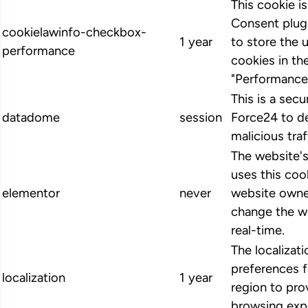
This cookie 
Consent plugi
cookielawinfo-checkbox-
1 year
to store the 
performance
cookies in th
"Performance
This is a secu
datadome
session
Force24 to d
malicious traf
The website'
uses this cook
elementor
never
website owne
change the we
real-time.
The localizat
preferences 
localization
1 year
region to pro
browsing exp