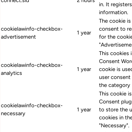
connect.sid
2 hours
in. It register
information.
The cookie i
cookielawinfo-checkbox-
consent to r
1 year
advertisement
for the cooki
"Advertiseme
This cookies
Consent Word
cookielawinfo-checkbox-
1 year
cookie is us
analytics
user consent 
the category 
This cookie 
Consent plugi
cookielawinfo-checkbox-
1 year
to store the 
necessary
cookies in th
"Necessary".