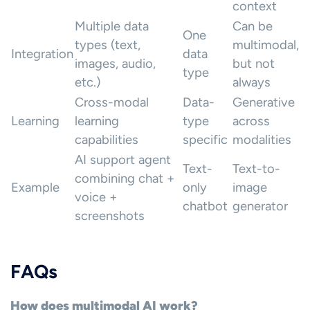
context
Multiple data
Can be
One
types (text,
multimodal,
Integration
data
images, audio,
but not
type
etc.)
always
Cross-modal
Data-
Generative
Learning
learning
type
across
capabilities
specific
modalities
AI support agent
Text-
Text-to-
combining chat +
Example
only
image
voice +
chatbot
generator
screenshots
FAQs
How does multimodal AI work?