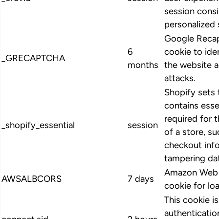
session cons
personalized 
Google Recap
6
cookie to ide
_GRECAPTCHA
months
the website 
attacks.
Shopify sets 
contains esse
required for 
_shopify_essential
session
of a store, su
checkout info
tampering dat
Amazon Web S
AWSALBCORS
7 days
cookie for lo
This cookie i
authenticatio