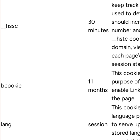
keep track 
used to de
30
should inc
__hssc
minutes
number and
__hstc cook
domain, vi
each pageV
session st
This cookie
11
purpose of
bcookie
months
enable Link
the page.
This cookie
language p
lang
session
to serve up
stored lan