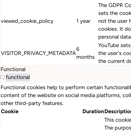
The GDPR Coo
sets the cook
viewed_cookie_policy
1 year
not the user 
cookies. It d
personal data
YouTube sets 
6
VISITOR_PRIVACY_METADATA
the user's co
months
the current d
Functional
functional
Functional cookies help to perform certain functionalit
content of the website on social media platforms, col
other third-party features.
Cookie
Duration
Descriptio
This cooki
The purpos