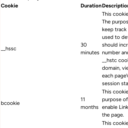
Cookie
Duration
Descriptio
This cooki
The purpos
keep track 
used to de
30
should inc
__hssc
minutes
number and
__hstc cook
domain, vi
each pageV
session st
This cookie
11
purpose of
bcookie
months
enable Link
the page.
This cookie