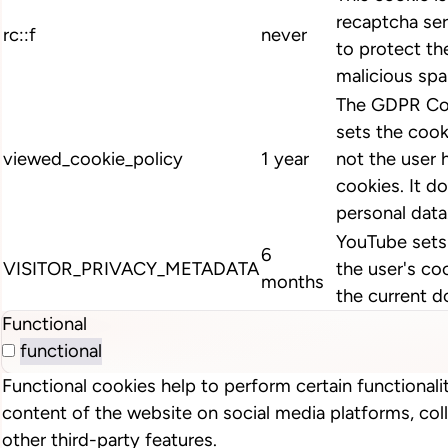
recaptcha ser
rc::f
never
to protect th
malicious spa
The GDPR Coo
sets the cook
viewed_cookie_policy
1 year
not the user 
cookies. It d
personal data
YouTube sets 
6
VISITOR_PRIVACY_METADATA
the user's co
months
the current d
Functional
functional
Functional cookies help to perform certain functionalit
content of the website on social media platforms, col
other third-party features.