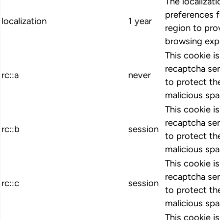
The localizat
preferences 
localization
1 year
region to pro
browsing exp
This cookie i
recaptcha ser
rc::a
never
to protect th
malicious spa
This cookie i
recaptcha ser
rc::b
session
to protect th
malicious spa
This cookie i
recaptcha ser
rc::c
session
to protect th
malicious spa
This cookie i