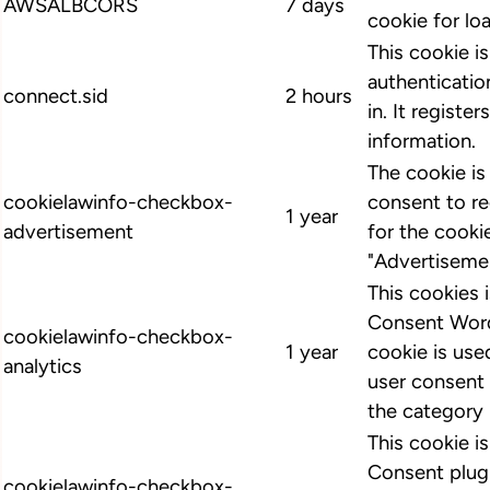
AWSALBCORS
7 days
cookie for lo
This cookie i
authenticatio
connect.sid
2 hours
in. It register
information.
The cookie i
cookielawinfo-checkbox-
consent to r
1 year
advertisement
for the cooki
"Advertiseme
This cookies
Consent Word
cookielawinfo-checkbox-
1 year
cookie is us
analytics
user consent 
the category 
This cookie 
Consent plugi
cookielawinfo-checkbox-