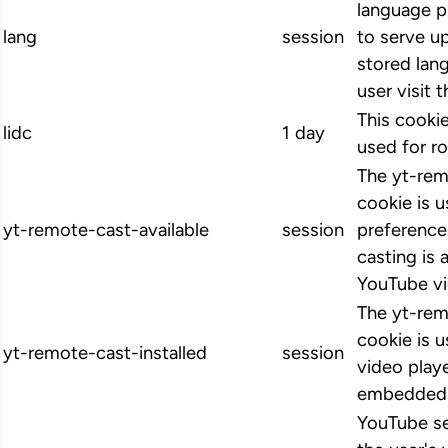
language p
lang
session
to serve up
stored lan
user visit 
This cookie
lidc
1 day
used for ro
The yt-rem
cookie is u
yt-remote-cast-available
session
preference
casting is 
YouTube vi
The yt-rem
cookie is u
yt-remote-cast-installed
session
video play
embedded 
YouTube se