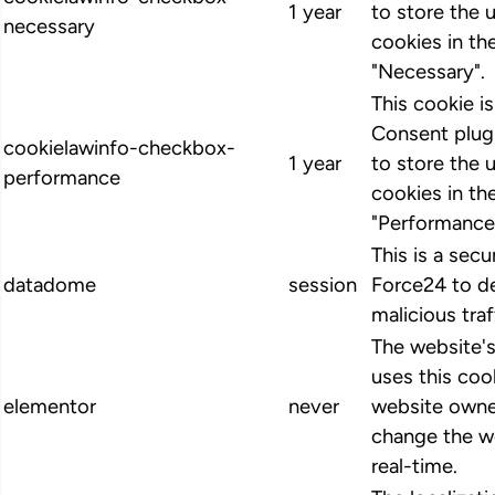
1 year
to store the 
necessary
cookies in th
"Necessary".
This cookie 
Consent plugi
cookielawinfo-checkbox-
1 year
to store the 
performance
cookies in th
"Performance
This is a secu
datadome
session
Force24 to d
malicious traf
The website'
uses this cook
elementor
never
website owne
change the we
real-time.