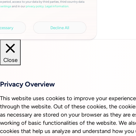
e period, access to your data by third parties, third country data
and in our
privacy policy.
Legal information.
settings
cessary
Decline All
Close
Privacy Overview
This website uses cookies to improve your experience
through the website. Out of these cookies, the cookie
as necessary are stored on your browser as they are es
working of basic functionalities of the website. We als
cookies that help us analyze and understand how you 