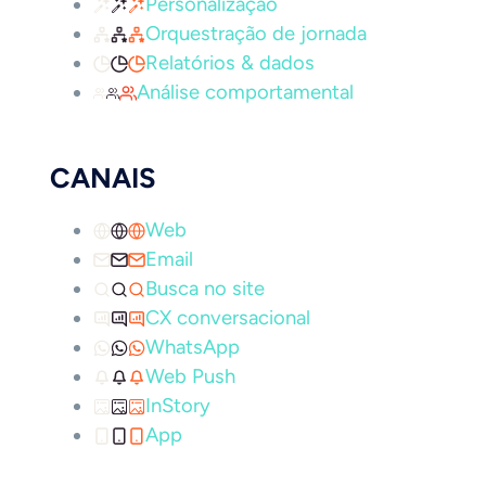
Personalização
Orquestração de jornada
Relatórios & dados
Análise comportamental
CANAIS
Web
Email
Busca no site
CX conversacional
WhatsApp
Web Push
InStory
App