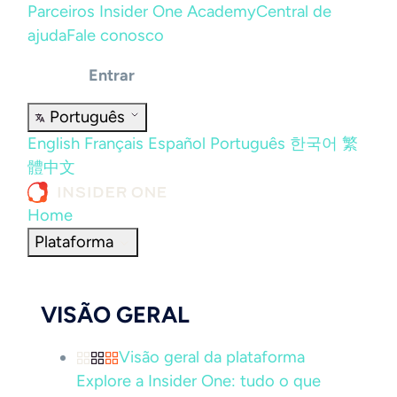
Parceiros
Insider One Academy
Central de
ajuda
Fale conosco
Entrar
Português
English
Français
Español
Português
한국어
繁
體中文
Home
Plataforma
VISÃO GERAL
Visão geral da plataforma
Explore a Insider One: tudo o que