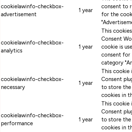
cookielawinfo-checkbox-
consent to 
1 year
advertisement
for the cook
"Advertiseme
This cookie
Consent Wor
cookielawinfo-checkbox-
1 year
cookie is u
analytics
consent for 
category "An
This cookie
cookielawinfo-checkbox-
Consent plug
1 year
necessary
to store the
cookies in t
This cookie
Consent plug
cookielawinfo-checkbox-
1 year
to store the
performance
cookies in t