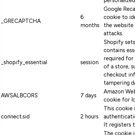
personalized
Google Recap
6
cookie to id
_GRECAPTCHA
months
the website 
attacks.
Shopify sets
contains ess
required for
_shopify_essential
session
of a store, s
checkout in
tampering da
Amazon Web 
AWSALBCORS
7 days
cookie for l
This cookie 
connect.sid
2 hours
authenticati
It registers 
The cookie 